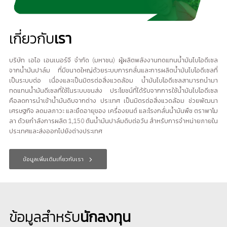
เกี่ยวกับ
เรา
บริษัท เอไอ เอนเนอร์จี จำกัด (มหาชน) ผู้ผลิตพลังงานทดแทนน้ำมันไบโอดีเซล
จากน้ำมันปาล์ม ที่มีขนาดใหญ่ด้วยระบบการกลั่นและการผลิตน้ำมันไบโอดีเซลที่
เป็นระบบต่อ เนื่องและเป็นมิตรต่อสิ่งแวดล้อม น้ำมันไบโอดีเซลสามารถนำมา
ทดแทนน้ำมันดีเซลที่ใช้ในระบบขนส่ง ประโยชน์ที่ได้รับจากการใช้น้ำมันไบโอดีเซล
คือลดการนำเข้าน้ำมันดิบจากต่าง ประเทศ เป็นมิตรต่อสิ่งแวดล้อม ช่วยพัฒนา
เศรษฐกิจ ลดมลภาวะ และยืดอายุของ เครื่องยนต์ และโรงกลั่นน้ำมันพืช ตราพาโม
ลา ด้วยกำลังการผลิต 1,150 ตันน้ำมันปาล์มดิบต่อวัน สำหรับการจำหน่ายภายใน
ประเทศและส่งออกไปยังต่างประเทศ
ข้อมูลเพิ่มเติมเกี่ยวกับเรา
ข้อมูลสำหรับ
นักลงทุน