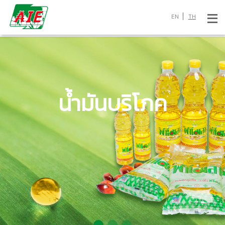
EN
TH
ไบโอดีเซล