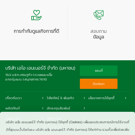
การกำกับดูแลกิจการที่ดี
สอบถาม
ข้อมูล
บริษัท เอไอ เอนเนอร์จี จำกัด (มหาชน)
แผนที่
55/2 ม.8 ถ.เศรษฐกิจ 1 ต.คลองมะเดื่อ
อ.กระทุ่มแบน จ.สมุทรสาคร 74110
ติดต่อเรา
เกี่ยวกับเรา
วิสัยทัศน์ & พันธกิจ
นโยบายการใช้คุกกี้
ผลิตภัณฑ์
นักลงทุนสัมพันธ์
กลุ่มธุรกิจ
สมัครงาน
บริษัท เอไอ เอนเนอร์จี จำกัด (มหาชน) ใช้คุกกี้ (Cookies) เพื่อมอบประสบการณ์การใช้งานที่
ความรับผิดชอบต่อสังคม
แผนผังเว็บไซต์
ดีที่สุดบนเว็บไซต์ของ บริษัท เอไอ เอนเนอร์จี จำกัด (มหาชน) ให้แก่ท่าน รวมทั้งเพื่อช่วยเพิ่ม