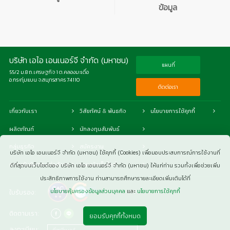
ข้อมูล
บริษัท เอไอ เอนเนอร์จี จำกัด (มหาชน)
แผนที่
55/2 ม.8 ถ.เศรษฐกิจ 1 ต.คลองมะเดื่อ
อ.กระทุ่มแบน จ.สมุทรสาคร 74110
ติดต่อเรา
เกี่ยวกับเรา
วิสัยทัศน์ & พันธกิจ
นโยบายการใช้คุกกี้
ผลิตภัณฑ์
นักลงทุนสัมพันธ์
กลุ่มธุรกิจ
สมัครงาน
บริษัท เอไอ เอนเนอร์จี จำกัด (มหาชน) ใช้คุกกี้ (Cookies) เพื่อมอบประสบการณ์การใช้งานที่
ความรับผิดชอบต่อสังคม
แผนผังเว็บไซต์
ดีที่สุดบนเว็บไซต์ของ บริษัท เอไอ เอนเนอร์จี จำกัด (มหาชน) ให้แก่ท่าน รวมทั้งเพื่อช่วยเพิ่ม
ประสิทธิภาพการใช้งาน ท่านสามารถศึกษารายละเอียดเพิ่มเติมได้ที่
นโยบายคุ้มครองข้อมูลส่วนบุคคล
และ
นโยบายการใช้คุกกี้
ใบรับรอง:
ติดตามเรา:
ยอมรับคุกกี้ทั้งหมด
ลงทะเบียน: