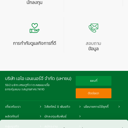
นักลงทุน
การกำกับดูแลกิจการที่ดี
สอบถาม
ข้อมูล
บริษัท เอไอ เอนเนอร์จี จำกัด (มหาชน)
แผนที่
55/2 ม.8 ถ.เศรษฐกิจ 1 ต.คลองมะเดื่อ
อ.กระทุ่มแบน จ.สมุทรสาคร 74110
ติดต่อเรา
เกี่ยวกับเรา
วิสัยทัศน์ & พันธกิจ
นโยบายการใช้คุกกี้
ผลิตภัณฑ์
นักลงทุนสัมพันธ์
กลุ่มธุรกิจ
สมัครงาน