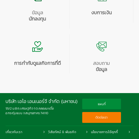
ข้อมูล
งบการเงิน
นักลงทุน
การกำกับดูแลกิจการที่ดี
สอบถาม
ข้อมูล
บริษัท เอไอ เอนเนอร์จี จำกัด (มหาชน)
แผนที่
55/2 ม.8 ถ.เศรษฐกิจ 1 ต.คลองมะเดื่อ
อ.กระทุ่มแบน จ.สมุทรสาคร 74110
ติดต่อเรา
เกี่ยวกับเรา
วิสัยทัศน์ & พันธกิจ
นโยบายการใช้คุกกี้