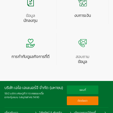
ข้อมูล
งบการเงิน
นักลงทุน
การกำกับดูแลกิจการที่ดี
สอบถาม
ข้อมูล
บริษัท เอไอ เอนเนอร์จี จำกัด (มหาชน)
แผนที่
55/2 ม.8 ถ.เศรษฐกิจ 1 ต.คลองมะเดื่อ
อ.กระทุ่มแบน จ.สมุทรสาคร 74110
ติดต่อเรา
เกี่ยวกับเรา
วิสัยทัศน์ & พันธกิจ
นโยบายการใช้คุกกี้