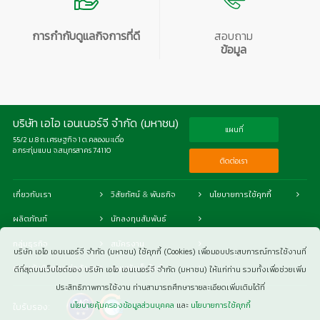
การกำกับดูแลกิจการที่ดี
สอบถาม
ข้อมูล
บริษัท เอไอ เอนเนอร์จี จำกัด (มหาชน)
แผนที่
55/2 ม.8 ถ.เศรษฐกิจ 1 ต.คลองมะเดื่อ
อ.กระทุ่มแบน จ.สมุทรสาคร 74110
ติดต่อเรา
เกี่ยวกับเรา
วิสัยทัศน์ & พันธกิจ
นโยบายการใช้คุกกี้
ผลิตภัณฑ์
นักลงทุนสัมพันธ์
กลุ่มธุรกิจ
สมัครงาน
บริษัท เอไอ เอนเนอร์จี จำกัด (มหาชน) ใช้คุกกี้ (Cookies) เพื่อมอบประสบการณ์การใช้งานที่
ความรับผิดชอบต่อสังคม
แผนผังเว็บไซต์
ดีที่สุดบนเว็บไซต์ของ บริษัท เอไอ เอนเนอร์จี จำกัด (มหาชน) ให้แก่ท่าน รวมทั้งเพื่อช่วยเพิ่ม
ประสิทธิภาพการใช้งาน ท่านสามารถศึกษารายละเอียดเพิ่มเติมได้ที่
นโยบายคุ้มครองข้อมูลส่วนบุคคล
และ
นโยบายการใช้คุกกี้
ใบรับรอง: